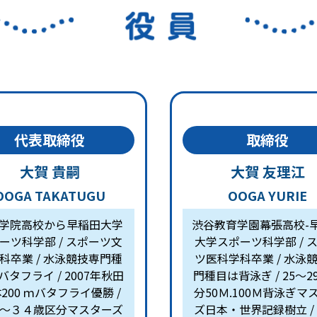
代表取締役
取締役
大賀 貴嗣
大賀 友理江
OOGA TAKATUGU
OOGA YURIE
学院高校から早稲田大学
渋谷教育学園幕張高校-
ーツ科学部 / スポーツ文
大学スポーツ科学部 / 
科卒業 / 水泳競技専門種
ツ医科学科卒業 / 水泳
バタフライ / 2007年秋田
門種目は背泳ぎ / 25〜2
200 ｍバタフライ優勝 /
分50Ｍ.100Ｍ背泳ぎマ
〜３４歳区分マスターズ
ズ日本・世界記録樹立 / 