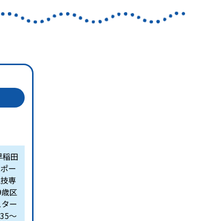
早稲田
スポー
競技専
9歳区
スター
35〜