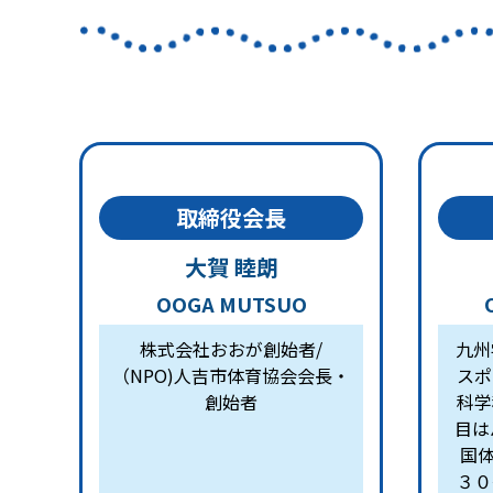
取締役会長
大賀 睦朗
OOGA MUTSUO
株式会社おおが創始者/
九州
（NPO)人吉市体育協会会長・
スポ
創始者
科学
目は
国体
３０